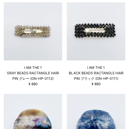
I AM THE 1
I AM THE 1
GRAY BEADS RACTANGLE HAIR
BLACK BEADS RACTANGLE HAIR
PIN グレー (ON-HP-0112)
PIN ブラック (ON-HP-0111)
¥
880
¥
880