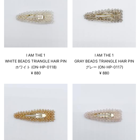
I AM THE 1
I AM THE 1
WHITE BEADS TRIANGLE HAIR PIN
GRAY BEADS TRIANGLE HAIR PIN
ホワイト (ON-HP-0118)
グレー (ON-HP-0117)
¥
880
¥
880