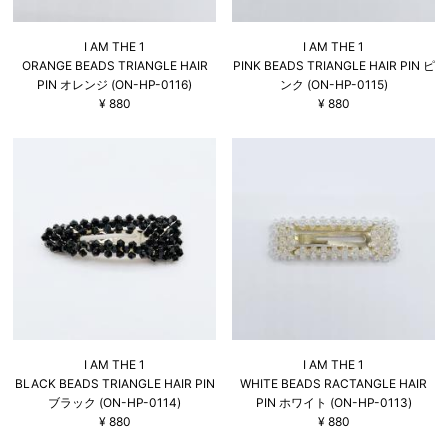
I AM THE 1
I AM THE 1
ORANGE BEADS TRIANGLE HAIR
PINK BEADS TRIANGLE HAIR PIN ピ
PIN オレンジ (ON-HP-0116)
ンク (ON-HP-0115)
¥
880
¥
880
I AM THE 1
I AM THE 1
BLACK BEADS TRIANGLE HAIR PIN
WHITE BEADS RACTANGLE HAIR
ブラック (ON-HP-0114)
PIN ホワイト (ON-HP-0113)
¥
880
¥
880