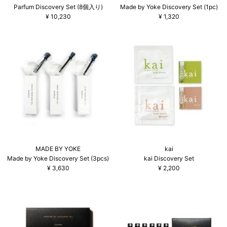
Parfum Discovery Set (8個入り)
Made by Yoke Discovery Set (1pc)
¥
10,230
¥
1,320
MADE BY YOKE
kai
Made by Yoke Discovery Set (3pcs)
kai Discovery Set
¥
3,630
¥
2,200