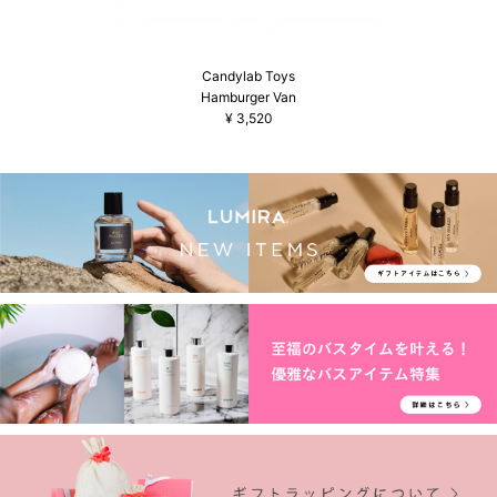
Candylab Toys
Hamburger Van
¥
3,520