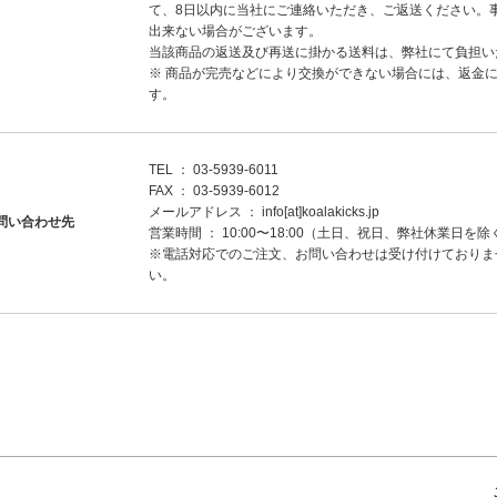
て、8日以内に当社にご連絡いただき、ご返送ください。
出来ない場合がございます。
当該商品の返送及び再送に掛かる送料は、弊社にて負担い
※ 商品が完売などにより交換ができない場合には、返金
す。
TEL ： 03-5939-6011
FAX ： 03-5939-6012
メールアドレス ： info[at]koalakicks.jp
問い合わせ先
営業時間 ： 10:00〜18:00（土日、祝日、弊社休業日を除
※電話対応でのご注文、お問い合わせは受け付けておりま
い。