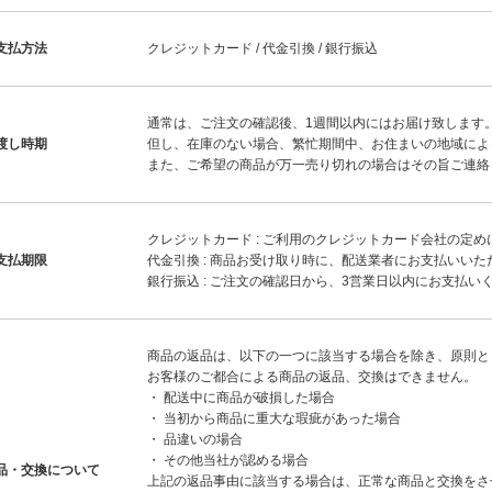
支払方法
クレジットカード / 代金引換 / 銀行振込
通常は、ご注文の確認後、1週間以内にはお届け致します
渡し時期
但し、在庫のない場合、繁忙期間中、お住まいの地域によ
また、ご希望の商品が万一売り切れの場合はその旨ご連絡
クレジットカード : ご利用のクレジットカード会社の定め
支払期限
代金引換 : 商品お受け取り時に、配送業者にお支払いいた
銀行振込 : ご注文の確認日から、3営業日以内にお支払い
商品の返品は、以下の一つに該当する場合を除き、原則と
お客様のご都合による商品の返品、交換はできません。
・ 配送中に商品が破損した場合
・ 当初から商品に重大な瑕疵があった場合
・ 品違いの場合
・ その他当社が認める場合
品・交換について
上記の返品事由に該当する場合は、正常な商品と交換をさ