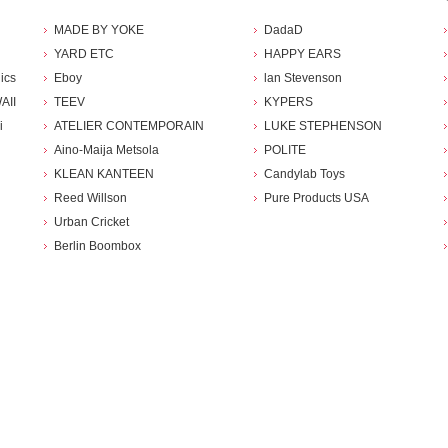
MADE BY YOKE
DadaD
YARD ETC
HAPPY EARS
ics
Eboy
lan Stevenson
AII
TEEV
KYPERS
i
ATELIER CONTEMPORAIN
LUKE STEPHENSON
Aino-Maija Metsola
POLITE
KLEAN KANTEEN
Candylab Toys
Reed Willson
Pure Products USA
Urban Cricket
Berlin Boombox