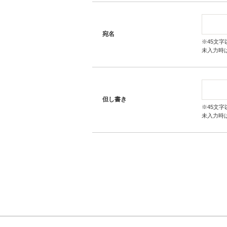
宛名
※45文字
未入力時
但し書き
※45文字
未入力時