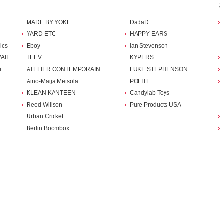
MADE BY YOKE
DadaD
YARD ETC
HAPPY EARS
ics
Eboy
lan Stevenson
AII
TEEV
KYPERS
i
ATELIER CONTEMPORAIN
LUKE STEPHENSON
Aino-Maija Metsola
POLITE
KLEAN KANTEEN
Candylab Toys
Reed Willson
Pure Products USA
Urban Cricket
Berlin Boombox