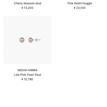
Cherry blossom stud
Pink Keshi Huggie
¥
13,200
¥
23,100
MISHA HAWAII
Lola Pink Pearl Stud
¥
10,780