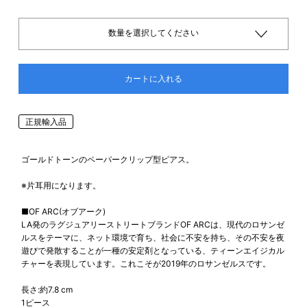
数量を選択してください
カートに入れる
正規輸入品
ゴールドトーンのペーパークリップ型ピアス。
※片耳用になります。
■OF ARC(オブアーク)
LA発のラグジュアリーストリートブランドOF ARCは、現代のロサンゼ
ルスをテーマに、ネット環境で育ち、社会に不安を持ち、その不安を夜
遊びで発散することが一種の安定剤となっている、ティーンエイジカル
チャーを表現しています。これこそが2019年のロサンゼルスです。
長さ:約7.8 cm
1ピース