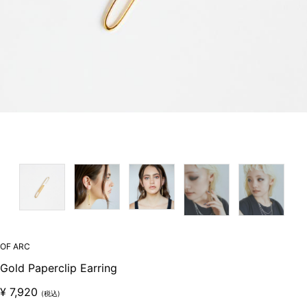
OF ARC
Gold Paperclip Earring
¥
7,920
(税込)