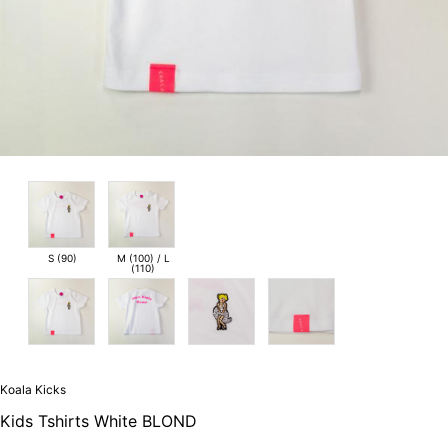
S (90)
M (100) / L
(110)
Koala Kicks
Kids Tshirts White BLOND