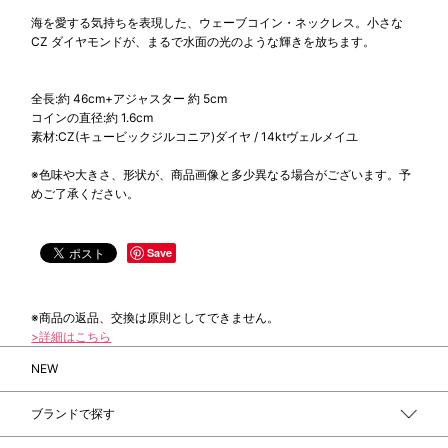
海を愛する気持ちを表現した、ウェーブコイン・ネックレス。小さな
CZ ダイヤモンドが、まるで水面の光のような輝きを放ちます。
全長:約 46cm+アジャスター 約 5cm
コインの直径:約 1.6cm
素材:CZ(キュービックジルコニア)ダイヤ / 14ktヴェルメイユ
※色味や大きさ、形状が、商品画像と多少異なる場合がございます。予
めご了承ください。
Save
※商品の返品、交換は原則としてできません。
>詳細はこちら
NEW
ブランドで探す