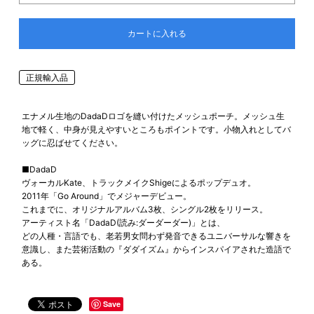
カートに入れる
正規輸入品
エナメル生地のDadaDロゴを縫い付けたメッシュポーチ。メッシュ生
地で軽く、中身が見えやすいところもポイントです。小物入れとしてバ
ッグに忍ばせてください。
■DadaD
ヴォーカルKate、トラックメイクShigeによるポップデュオ。
2011年「Go Around」でメジャーデビュー。
これまでに、オリジナルアルバム3枚、シングル2枚をリリース。
アーティスト名「DadaD(読み:ダーダーダー)」とは、
どの人種・言語でも、老若男女問わず発音できるユニバーサルな響きを
意識し、また芸術活動の『ダダイズム』からインスパイアされた造語で
ある。
Save