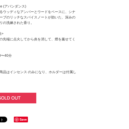
nce (アバンダンス)
るウッディなアンバーとウードをベースに、シナ
ーブのリッチなスパイスノートが効いた、深みの
リの洗練された香り。
法>
の先端に点火してから炎を消して、煙を薫せてく
0〜40分
商品はインセンス のみになり、ホルダーは付属し
Save