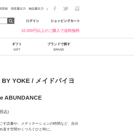
員登録
領収書出力
納品書出力
|
10,000円以上のご購入で送料無料
ギフト
ブランドで探す
GIFT
BRAND
 BY YOKE / メイドバイヨ
se ABUNDANCE
(税込)
ごす読書や、メディテーションの時間など、自分
め直す空間やくつろぐひと時に。