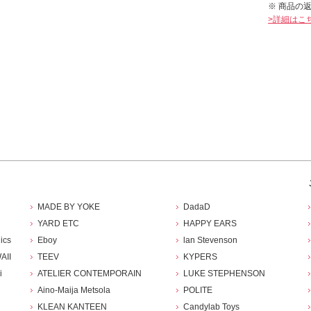
※ 商品の
>詳細はこ
MADE BY YOKE
DadaD
YARD ETC
HAPPY EARS
ics
Eboy
lan Stevenson
AII
TEEV
KYPERS
i
ATELIER CONTEMPORAIN
LUKE STEPHENSON
Aino-Maija Metsola
POLITE
KLEAN KANTEEN
Candylab Toys