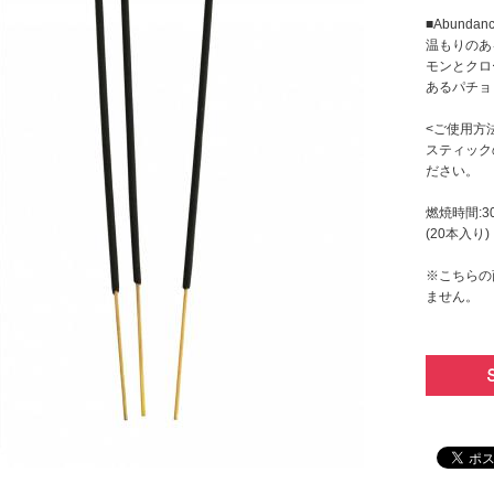
■Abunda
温もりのあ
モンとクロ
あるパチョ
<ご使用方
スティック
ださい。
燃焼時間:3
(20本入り)
※こちらの
ません。